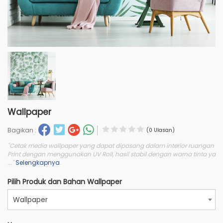
Wallpaper
Bagikan :
(0 Ulasan)
"Cetak media wallpaper yang dapat dipasang dalam interior ruangan
Print dengan menggunakan UV Roll, hasil stabil dengan warna tinta ya
..."
Selengkapnya
.
Pilih Produk dan Bahan Wallpaper
Wallpaper