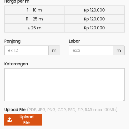
Harga per m
1 - 10 m
Rp 120.000
11 - 25 m
Rp 120.000
≥ 26 m
Rp 120.000
Panjang
Lebar
m
m
Keterangan
Upload File
(PDF, JPG, PNG, CDR, PSD, ZIP, RAR max 100Mb)
Upload
File