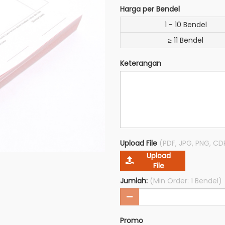
Harga per Bendel
1 - 10 Bendel
≥ 11 Bendel
Keterangan
Upload File
(PDF, JPG, PNG, CD
Upload
File
Jumlah:
(Min Order: 1 Bendel)
Promo