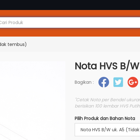
idak tembus)
Nota HVS B/W 
Bagikan :
"Cetak Nota per Bendel ukuran 
berisikan 100 lembar HVS Putih
Pilih Produk dan Bahan Nota
Nota HVS B/W uk. A5 (Tida