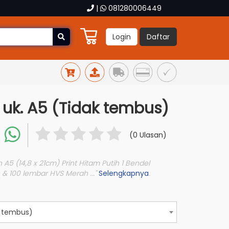
|
081280006449
Login
Daftar
uk. A5 (Tidak tembus)
(0 Ulasan)
A5 (14,8 x 21cm) Print Hitam Putih 1 Bendel
 & 100 lembar HVS Merah ..."
Selengkapnya
.
k tembus)