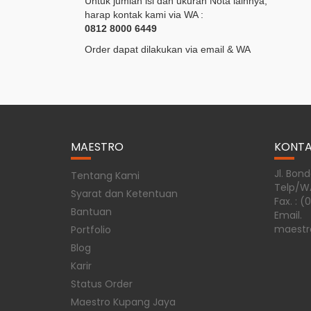
Untuk jumlah isi dan ukuran Nota lainnya,
harap kontak kami via WA :
0812 8000 6449
Order dapat dilakukan via email & WA
MAESTRO
KONT
Jl. Bon
Tentang Kami
Telp/W
Syarat dan Ketentuan
Fax. : (
Bantuan
Email.
maestr
Portfolio
Blog
Karir
Status Order
Maestro Kupang Jaya